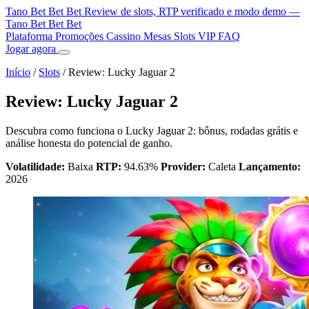
Tano Bet Bet Bet
Review de slots, RTP verificado e modo demo —
Tano Bet Bet Bet
Plataforma
Promoções
Cassino
Mesas
Slots
VIP
FAQ
Jogar agora
Início
/
Slots
/
Review: Lucky Jaguar 2
Review: Lucky Jaguar 2
Descubra como funciona o Lucky Jaguar 2: bônus, rodadas grátis e
análise honesta do potencial de ganho.
Volatilidade:
Baixa
RTP:
94.63%
Provider:
Caleta
Lançamento:
2026