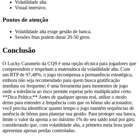
Volatilidade alta.
Visual imersivo.
Pontos de atenção
Volatilidade alta exige gestão de banca.
Sessões frias podem durar 20-50 giros.
Conclusão
O Lucky Caramelo da CQ9 é uma opção técnica para jogadores que
compreendem e respeitam a matemática da volatilidade alta. Com
um RTP de 97,48%, o jogo recompensa a permanência estratégica,
embora não seja recomendado para quem busca gratificação
imediata ou frequente; é uma ferramenta para momentos de jogo
onde a tolerância ao risco permite esperar pelo multiplicador certo.
**Dica Prática:** Antes de qualquer aposta real, utilize o modo
demo para entender a frequência com que os bônus são acionados;
você precisa identificar quanto tempo o jogo mantém sequências de
ausência de bônus para planejar sua gestão. Para proteger sua banca,
limite o valor da aposta a no máximo 1% do seu saldo total por giro,
considerando que, com volatilidade alta, a primeira meia hora pode
apresentar apenas perdas controladas.