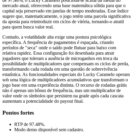
de 97,48%, o Lucky Caramelo posiciona-se acima da média do
mercado atual, oferecendo uma base matemática sólida para que o
capital seja preservado em janelas de tempo moderadas. Esse índice
sugere que, matematicamente, o jogo retém uma parcela significativa
da aposta para reintroduzir em ciclos de vitória, tornando-o atratil
para quem busca valor real.
Contudo, a volatilidade alta exige uma postura psicológica
específica. A frequência de pagamentos é espaçada, criando
períodos de "seca" onde o saldo pode flutuar para baixo com
relativa rapidez. Essa configuração foi desenhada para atrair
jogadores que toleram a ausência de microganhos em troca da
possibilidade de multiplicadores que compensam os ciclos de perda,
transformando cada rodada em uma questão de sobrevivência
estatística. As funcionalidades especiais do Lucky Caramelo operam
sob uma lógica de multiplicadores acumulativos que transformam o
jogo base em uma experiência distinta. O recurso de rodadas grátis
não é apenas um bônus de frequência, mas um multiplicador de
valor onde os símbolos que persistem na grade após cada cascata
aumentam a potencialidade do payout final.
Pontos fortes
RTP de 97.48%.
Modo demo disponível sem cadastro.