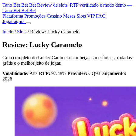
Tano Bet Bet Bet
Review de slots, RTP verificado e modo demo —
Tano Bet Bet Bet
Plataforma
Promoções
Cassino
Mesas
Slots
VIP
FAQ
Jogar agora
Início
/
Slots
/
Review: Lucky Caramelo
Review: Lucky Caramelo
Guia completo do Lucky Caramelo: conheça as mecânicas, rodadas
grátis e o melhor jeito de jogar.
Volatilidade:
Alta
RTP:
97.48%
Provider:
CQ9
Lançamento:
2026