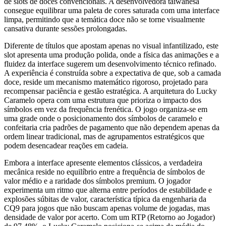
de slots de doces convencionais. A desenvolvedora taiwanesa
consegue equilibrar uma paleta de cores saturada com uma interface
limpa, permitindo que a temática doce não se torne visualmente
cansativa durante sessões prolongadas.
Diferente de títulos que apostam apenas no visual infantilizado, este
slot apresenta uma produção polida, onde a física das animações e a
fluidez da interface sugerem um desenvolvimento técnico refinado.
A experiência é construída sobre a expectativa de que, sob a camada
doce, reside um mecanismo matemático rigoroso, projetado para
recompensar paciência e gestão estratégica. A arquitetura do Lucky
Caramelo opera com uma estrutura que prioriza o impacto dos
símbolos em vez da frequência frenética. O jogo organiza-se em
uma grade onde o posicionamento dos símbolos de caramelo e
confeitaria cria padrões de pagamento que não dependem apenas da
ordem linear tradicional, mas de agrupamentos estratégicos que
podem desencadear reações em cadeia.
Embora a interface apresente elementos clássicos, a verdadeira
mecânica reside no equilíbrio entre a frequência de símbolos de
valor médio e a raridade dos símbolos premium. O jogador
experimenta um ritmo que alterna entre períodos de estabilidade e
explosões súbitas de valor, característica típica da engenharia da
CQ9 para jogos que não buscam apenas volume de jogadas, mas
densidade de valor por acerto. Com um RTP (Retorno ao Jogador)